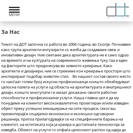
МЕНИ
За Нас
Tимот на ДОТ започна со работа во 2006 година, во Скопје. Почнавме
како група архитекти-ентузијасти со желба да создаваме свеж и
иновативен дизајн. Ние сметаме дека архитектурата не е само одраз
на времето и на културата на современото живеење туку таа е еден
од факторите што придонесува во нивното креирање. Како
архитекти и дизајнери, ние се стремиме кон креирање простори што
инспирираат подобар животен стил. Во нашиот состав своето место
го наоѓаат голем број искусни професионалци коишто обезбедуваат
целосна палета на услуги од областа на архитектурата и внатрешниот
дизајн, коишто многупати ги имаат докажано своите работни
способности и професионални услуги. Наша главна цел е да му
понудиме на клиентот висококвалитетно проектиран и/или изведен
објект преку успешно менаџирање на сите процеси, секогаш
презентирајќи социјално-економски и еколошки одговорни
решенија, притоа прилагодувајќи се на специфичните барања на
клиентот, на естетиката која ја креира и достапната технологија за
изведба. Обемот на услуги го опфаќа целосниот распон од идеја до